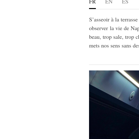
FR
EN
ES
S’asseoir à la terrass
observer la vie de Napo
beau, trop sale, trop 
mets nos sens sans d