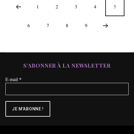
1
2
3
4
5
6
7
8
9
S’ABONNER À LA NEWSLETTER
*
E-mail